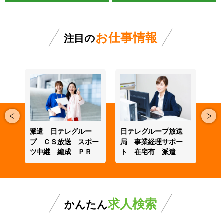
お仕事情報
注目の
月期
派遣 日テレグルー
日テレグループ放送
派
出補
プ ＣＳ放送 スポー
局 事業経理サポー
事
ツ中継 編成 ＰＲ
ト 在宅有 派遣
代
求人検索
かんたん