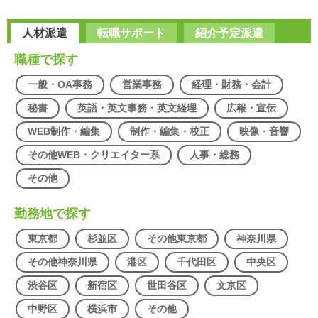
人材派遣
転職サポート
紹介予定派遣
職種で探す
一般・OA事務
営業事務
経理・財務・会計
秘書
英語・英文事務・英文経理
広報・宣伝
WEB制作・編集
制作・編集・校正
映像・音響
その他WEB・クリエイター系
人事・総務
その他
勤務地で探す
東京都
杉並区
その他東京都
神奈川県
その他神奈川県
港区
千代田区
中央区
渋谷区
新宿区
世田谷区
文京区
中野区
横浜市
その他