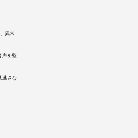
し、異常
音声を監
見逃さな