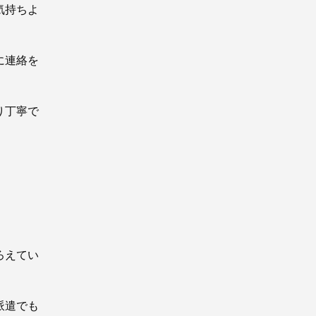
気持ちよ
に連絡を
り丁寧で
ろえてい
派遣でも