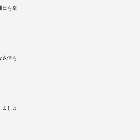
補日を挙
な返信を
。
しましょ