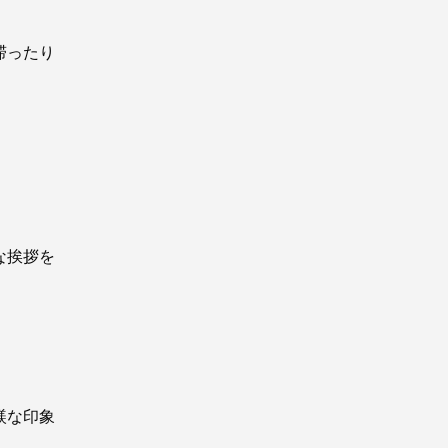
滞ったり
な挨拶を
躾な印象