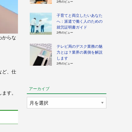
2件のビュー
子育てと両立したいあなた
へ：派遣で働く人のための
就労証明書ガイド
2件のビュー
わからな
テレビ局のデスク業務の魅
力とは？業界の裏側を解説
します
2件のビュー
など、仕
アーカイブ
します。
ア
ー
カ
イ
ブ