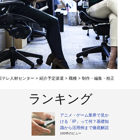
日テレ人材センター
>
紹介予定派遣
>
職種
>
制作・編集・校正
ランキング
アニメ・ゲーム業界で見か
ける「IP」って何？基礎知
識から活用例まで徹底解説
100件のビュー