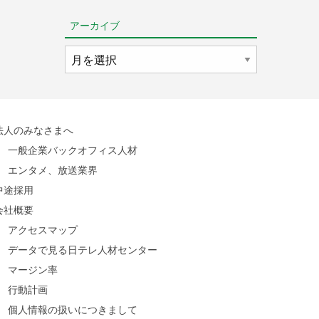
アーカイブ
ア
ー
カ
イ
ブ
法人のみなさまへ
一般企業バックオフィス人材
エンタメ、放送業界
中途採用
会社概要
アクセスマップ
データで見る日テレ人材センター
マージン率
行動計画
個人情報の扱いにつきまして