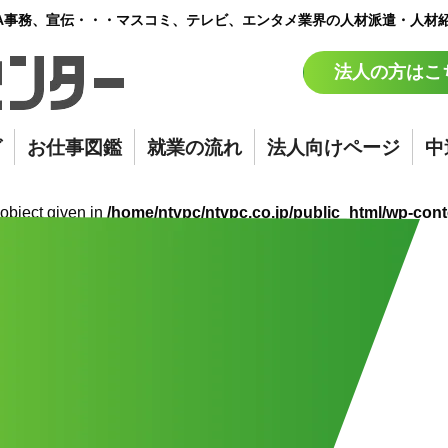
A事務、宣伝・・・マスコミ、テレビ、エンタメ業界の人材派遣・人材
法人の方はこ
グ
お仕事図鑑
就業の流れ
法人向けページ
中
 object given in
/home/ntvpc/ntvpc.co.jp/public_html/wp-cont