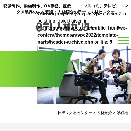
映像制作、動画制作、OA事務、宣伝・・・マスコミ、テレビ、エン
タメ業界の人材派遣・人材紹介の日テレ人材センター
Warning
: explode() expects parameter 2 to
be string, object given in
/home/ntvpc/ntvpc.co.jp/public_html/wp-
content/themes/ntvpc2022/template-
parts/header-archive.php
on line
9
日テレ人材センター
>
人材紹介
>
勤務地