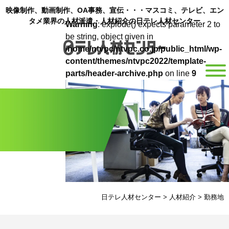
映像制作、動画制作、OA事務、宣伝・・・マスコミ、テレビ、エン
タメ業界の人材派遣・人材紹介の日テレ人材センター
Warning
: explode() expects parameter 2 to
be string, object given in
/home/ntvpc/ntvpc.co.jp/public_html/wp-
content/themes/ntvpc2022/template-
parts/header-archive.php
on line
9
日テレ人材センター
>
人材紹介
>
勤務地