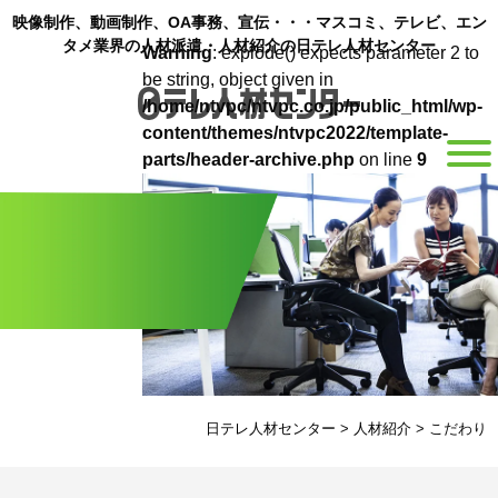
映像制作、動画制作、OA事務、宣伝・・・マスコミ、テレビ、エン
タメ業界の人材派遣・人材紹介の日テレ人材センター
Warning
: explode() expects parameter 2 to
be string, object given in
/home/ntvpc/ntvpc.co.jp/public_html/wp-
content/themes/ntvpc2022/template-
parts/header-archive.php
on line
9
日テレ人材センター
>
人材紹介
>
こだわり